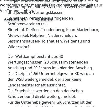
Es gab eine Rekordbeteiligung bei diesen
womöglich nicht mehr alle Funktionalitäten der Seite zur
Wettkämpfen. Mit 97 Startern in zwei Disziplinen
Verfügung stehen.
und jeweils 4 Wertungsklassen.
Es nahmen Personen aus folgenden
Akzeptieren
Ablehnen
Schützenvereinen teil:
Birkefehl, Dielfen, Freudenberg, Kaan-Marienborn,
Meiswinkel, Netphen, Niederschelden,
Sassmanshausen-Holzhausen, Weidenau und
Wilgersdorf.
Der Wettkampf besteht aus 40
Wertungsschüssen. 20 Schuss im stehenden
Anschlag und 20 Schuss im knienden Anschlag.
Die Disziplin 1.56 Unterhebelgewehr KK wird an
den WSB weitergemeldet, der aber keine
Landesmeisterschaft ausrichtet.
Die Ergebnisse werden an den deutschen
Schützenbund direkt weitergemeldet.
Für die Unterhebelgewehr GK Schützen ist der