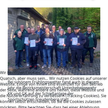
Wir benutzen Cookies
Quatsch, aber muss sein… Wir nutzen Cookies auf unserer
Bei schönem Frühlingswetter fand auch in diesem
Website. Einige von ihnen sind essenziell für den Betrieb
Jahr die Bezirksmeisterschaft Unterhebelgewehr
der Seite, während andere uns helfen, diese Website und
KK und GK auf der Schießanlage der
die Nutzererfahrung zu verbessern (Tracking Cookies). Sie
Sportschützen Freudenberg statt.
können selbst entscheiden, ob Sie die Cookies zulassen
möchten. Bitte beachten Sie, dass bei einer Ablehnung