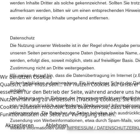
werden Inhalte Dritter als solche gekennzeichnet. Sollten Sie tro
aufmerksam werden, bitten wir um einen entsprechenden Hinwei
werden wir derartige Inhalte umgehend entfernen.
Datenschutz
Die Nutzung unserer Webseite ist in der Regel ohne Angabe per
unseren Seiten personenbezogene Daten (beispielsweise Name, A
werden, erfolgt dies, soweit möglich, stets auf freiwilliger Basis
Zustimmung nicht an Dritte weitergegeben.
Wir weisen darauf hin, dass die Datenübertragung im Internet (z.
Wir benutzen Cookies
Sicherheitslücken aufweisen kann. Ein lückenloser Schutz der Date
Quatsch, aber muss sein… Wir nutzen Cookies auf unserer 
möglich.
essenziell für den Betrieb der Seite, während andere uns h
Der Nutzung von im Rahmen der Impressumspflicht veröffentlicht
Nutzererfahrung zu verbessern (Tracking Cookies). Sie kön
von nicht ausdrücklich angeforderter Werbung und Informationsmat
Cookies zulassen möchten. Bitte beachten Sie, dass bei ei
widersprochen. Die Betreiber der Seiten behalten sich ausdrücklic
Funktionalitäten der Seite zur Verfügung stehen.
Zusendung von Werbeinformationen, etwa durch Spam-Mails, vor
Akzeptieren
Ablehnen
Weitere Informationen unter
IMPRESSUM / DATENSCHUTZERK