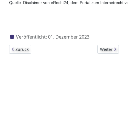
Quelle: Disclaimer von eRecht24, dem Portal zum Internetrecht v
Details
Veröffentlicht: 01. Dezember 2023
Vorheriger Beitrag: Lageplan
Nächster Beitr
Zurück
Weiter