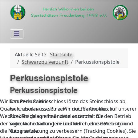
Aktuelle Seite:
Startseite
Schwarzpulverzunft
Perkussionspistole
Perkussionspistole
Perkussionspistole
Das Perkussionsschloss löste das Steinschloss ab,
Wir benutzen Cookies
welches das lose Pulver in der Pfanne durch
Quatsch, aber muss sein… Wir nutzen Cookies auf unserer
Funkenschlag entzündete und somit die
Website. Einige von ihnen sind essenziell für den Betrieb
eigentliche Ladung im Lauf durch eine Bohrung in
der Seite, während andere uns helfen, diese Website und
Gang setzte.
die Nutzererfahrung zu verbessern (Tracking Cookies). Sie